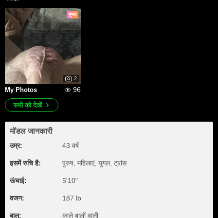
मुफ्त
2
96
My Photos
सभी को देखें
मॉडल जानकारी
उम्र:
43 वर्ष
इसमें रुचि है:
पुरुष, महिलाएं, युगल, ट्रांस
ऊंचाई:
5'10"
वजन:
187 lb
बाल:
काले बालों वाली