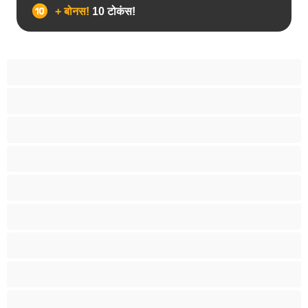
+ बोनस!
10 टोकंस!
उभयलिंगी
एनल
कॉलेज
प्राइवेट्स के लिए बेस्ट
बड़ा लंड
मांसपेशियां
युगल
रीछ
विषमलिंगी