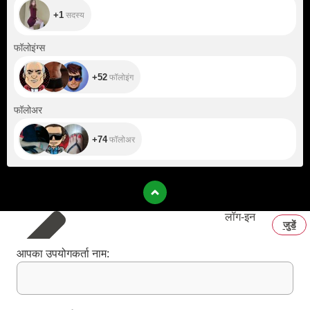
+1
सदस्य
+52
फॉलोइंग्स
+52
फॉलोइंग
+74
फॉलोअर
+74
फॉलोअर
लॉग‑इन
जुडें
आपका उपयोगकर्ता नाम: