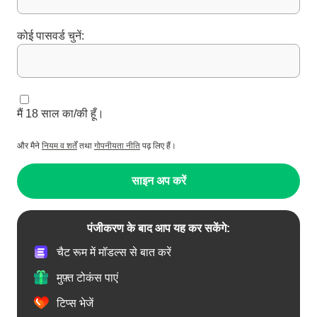
कोई पासवर्ड चुनें:
मैं 18 साल का/की हूँ।
और मैने
नियम व शर्तें
तथा
गोपनीयता नीति
पढ़ लिए हैं।
साइन अप करें
पंजीकरण के बाद आप यह कर सकेंगे:
चैट रूम में मॉडल्स से बात करें
मुफ़्त टोकंस पाएं
टिप्स भेजें