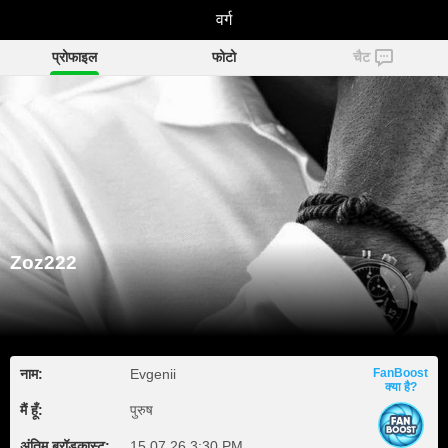
Zoz222
वर्ग
प्रोफाइल
फोटो
चैट
Zoz222
नाम:
Evgenii
FanBoost
क्या है?
मैं हूँ:
पुरुष
अंतिम ब्रॉडकास्ट:
15.07.26 3:30 PM