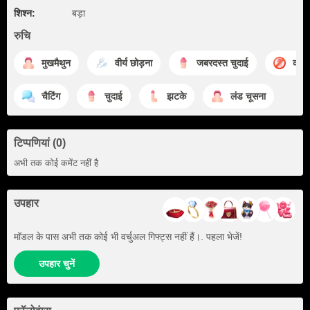
शिश्न:
बड़ा
रुचि
मुखमैथुन
वीर्य छोड़ना
जबरदस्त चुदाई
कोई 
चैटिंग
चुदाई
झटके
लंड चूसना
टिप्पणियां (0)
अभी तक कोई कमेंट नहीं है
उपहार
मॉडल के पास अभी तक कोई भी वर्चुअल गिफ्ट्स नहीं हैं।. पहला भेजें!
उपहार चुनें