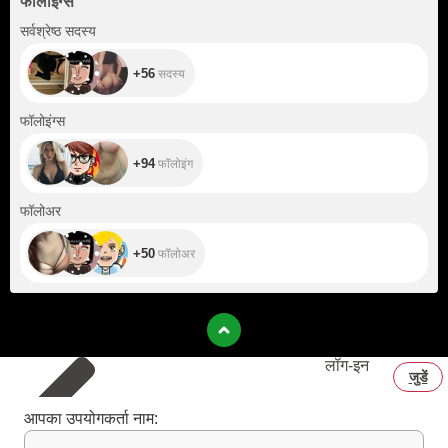
फॉलोइंग्स
+56
सर्वश्रेष्ठ सदस्य
+56
सदस्य
+94
फॉलोइंग्स
+94
फॉलोइंग
+50
फॉलोअर
+50
फॉलोअर
लॉग‑इन
जुडें
आपका उपयोगकर्ता नाम: