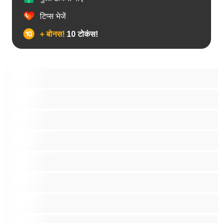
टिप्स भेजें
+ बोनस!
10 टोकंस!
उभयलिंगी
एनल
कॉलेज
प्राइवेट्स के लिए बेस्ट
बड़ा लंड
मांसपेशियां
युगल
रीछ