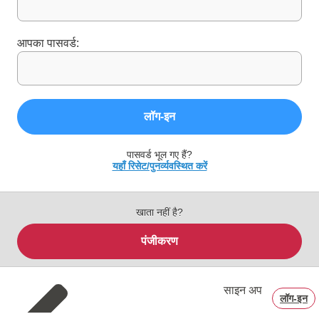
आपका पासवर्ड:
लॉग‑इन
पासवर्ड भूल गए हैं?
यहाँ रिसेट/पुनर्व्यवस्थित करें
खाता नहीं है?
पंजीकरण
साइन अप
लॉग‑इन