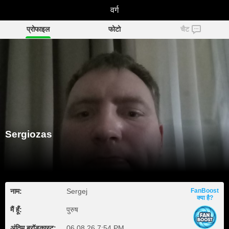
Sergiozas
वर्ग
प्रोफाइल
फोटो
चैट
Sergiozas
नाम:
Sergej
FanBoost
क्या है?
मैं हूँ:
पुरुष
अंतिम ब्रॉडकास्ट:
06.08.26 7:54 PM