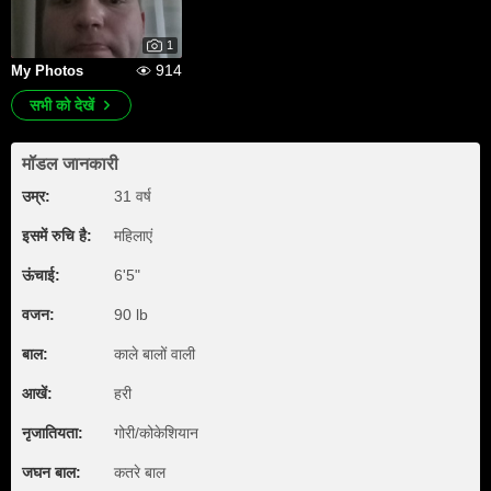
1
914
My Photos
सभी को देखें
मॉडल जानकारी
उम्र:
31 वर्ष
इसमें रुचि है:
महिलाएं
ऊंचाई:
6'5"
वजन:
90 lb
बाल:
काले बालों वाली
आखें:
हरी
नृजातियता:
गोरी/कोकेशियान
जघन बाल:
कतरे बाल