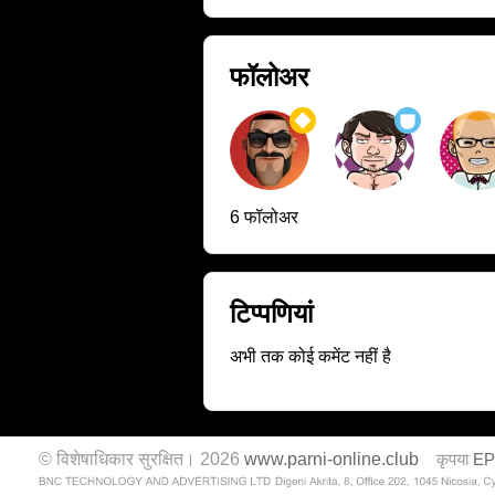
फॉलोअर
6 फॉलोअर
टिप्पणियां
अभी तक कोई कमेंट नहीं है
© विशेषाधिकार सुरक्षित। 2026
www.parni-online.club
कृपया
E