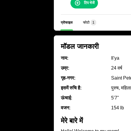
टिप भेजें
प्रोफाइल
फोटो
1
मॉडल जानकारी
नाम:
Il'ya
उम्र:
24 वर्ष
गृह‑नगर:
Saint Pet
इसमें रुचि है:
पुरुष, महिला
ऊंचाई:
5'7"
वजन:
154 lb
मेरे बारे में