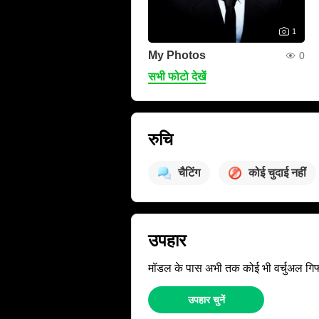
1
My Photos
0
सभी फोटो देखें
रुचि
चैटिंग
कोई चुदाई नहीं
उपहार
मॉडल के पास अभी तक कोई भी वर्चुअल गिफ्ट्
उपहार चुनें