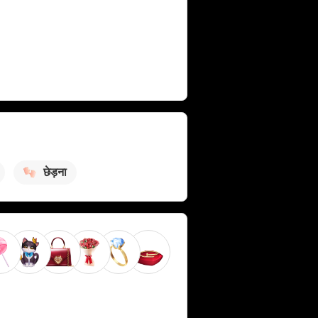
छेड़ना