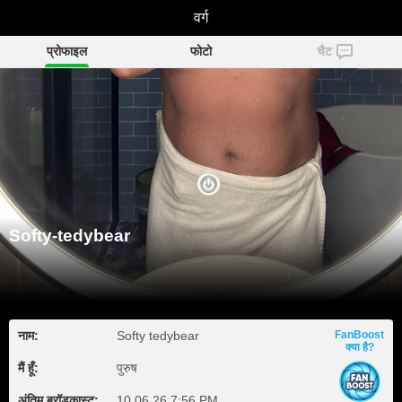
Softy-tedybear
वर्ग
प्रोफाइल
फोटो
चैट
Softy-tedybear
नाम:
Softy tedybear
FanBoost
क्या है?
मैं हूँ:
पुरुष
अंतिम ब्रॉडकास्ट:
10.06.26 7:56 PM