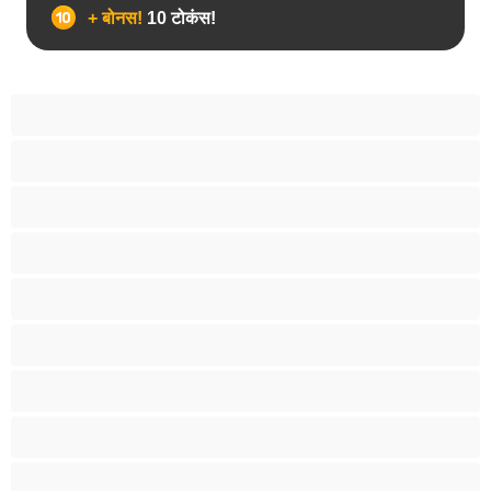
+ बोनस!
10 टोकंस!
उभयलिंगी
एनल
कॉलेज
प्राइवेट्स के लिए बेस्ट
बड़ा लंड
मांसपेशियां
युगल
रीछ
विषमलिंगी