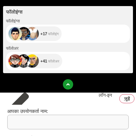
फॉलोइंग्स
+17
फॉलोइंग्स
+17
फॉलोइंग
+41
फॉलोअर
+41
फॉलोअर
लॉग‑इन
जुडें
आपका उपयोगकर्ता नाम: