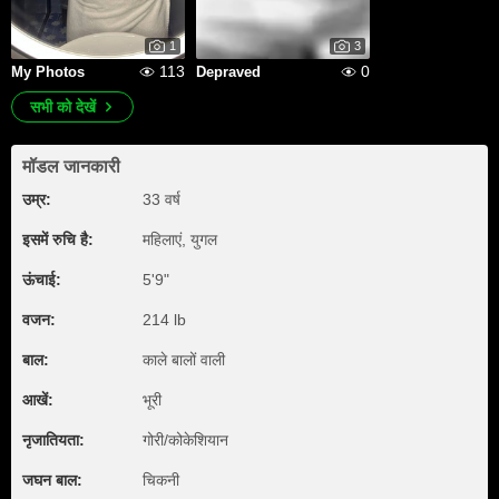
1
3
113
0
My Photos
Depraved
सभी को देखें
मॉडल जानकारी
उम्र:
33 वर्ष
इसमें रुचि है:
महिलाएं, युगल
ऊंचाई:
5'9"
वजन:
214 lb
बाल:
काले बालों वाली
आखें:
भूरी
नृजातियता:
गोरी/कोकेशियान
जघन बाल:
चिकनी