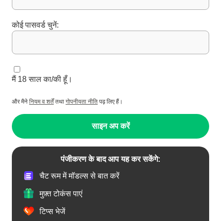
कोई पासवर्ड चुनें:
मैं 18 साल का/की हूँ।
और मैने
नियम व शर्तें
तथा
गोपनीयता नीति
पढ़ लिए हैं।
साइन अप करें
पंजीकरण के बाद आप यह कर सकेंगे:
चैट रूम में मॉडल्स से बात करें
मुफ़्त टोकंस पाएं
टिप्स भेजें