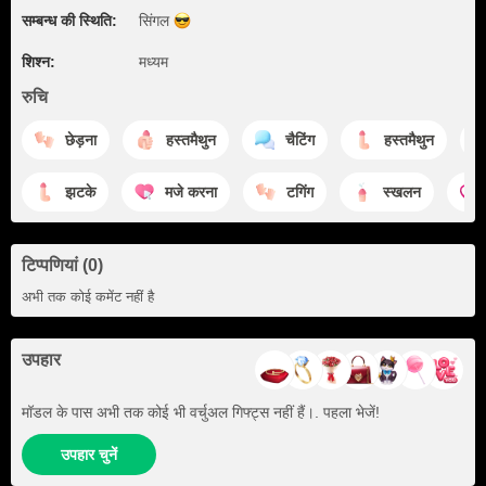
सम्बन्ध की स्थिति:
सिंगल
शिश्न:
मध्यम
रुचि
छेड़ना
हस्तमैथुन
चैटिंग
हस्तमैथुन
झटके
मजे करना
टगिंग
स्खलन
टिप्पणियां (0)
अभी तक कोई कमेंट नहीं है
उपहार
मॉडल के पास अभी तक कोई भी वर्चुअल गिफ्ट्स नहीं हैं।. पहला भेजें!
उपहार चुनें