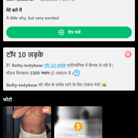
मेरे बारे में
A little shy, but very excited
टिप भेजें
टॉप 10 लड़के
Softy-tedybear
टॉप 10 लड़के
प्रतियोगिता में हिस्सा ले रही है।
मॉडल फिलहाल
1300 स्थान
(0 अंक)पर है।
को जीत के करीब लाने के लिए टोकंस
भेजें!
Softy-tedybear
फोटो
मुफ्त
50 टोकन