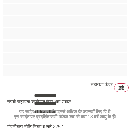
बड़ा लंड
मांसपेशियां
युगल
रीछ
विषमलिंगी
समलैंगिक
सहायता केंद्र
जुडें
संपर्क सहायता
कंसीयज सेवा
आम सवाल
यह साईट 18 साल और इनसे अधिक के वयस्कों लिए ही है|
इस साईट पर प्रदर्शित सभी मॉडल कम से कम 18 वर्ष आयु के हैं!
गोपनीयता नीति
नियम व शर्तें
2257