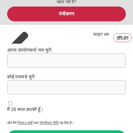
खाता नहीं है?
पंजीकरण
साइन अप
लॉग‑इन
अपना उपयोगकर्ता नाम चुनें:
कोई पासवर्ड चुनें:
मैं 18 साल का/की हूँ।
और मैने
नियम व शर्तें
तथा
गोपनीयता नीति
पढ़ लिए हैं।