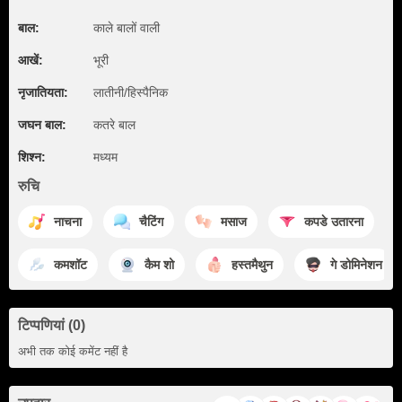
बाल:
काले बालों वाली
आखें:
भूरी
नृजातियता:
लातीनी/हिस्पैनिक
जघन बाल:
कतरे बाल
शिश्न:
मध्यम
रुचि
नाचना
चैटिंग
मसाज
कपडे उतारना
कमशॉट
कैम शो
हस्तमैथुन
गे डोमिनेशन
टिप्पणियां (0)
अभी तक कोई कमेंट नहीं है