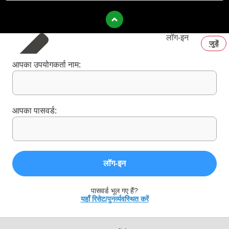
लॉग‑इन
जुडें
आपका उपयोगकर्ता नाम:
आपका पासवर्ड:
लॉग‑इन
पासवर्ड भूल गए हैं?
यहाँ रिसेट/पुनर्व्यवस्थित करें