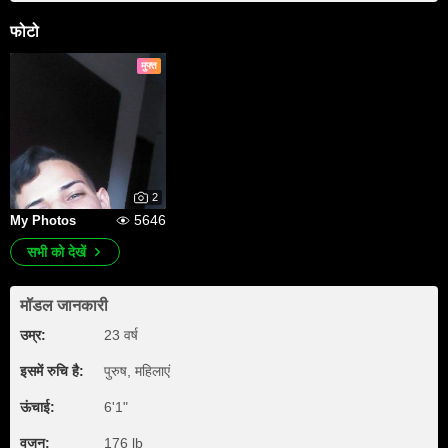
फोटो
मुफ्त
2
5646
My Photos
सभी को देखें
मॉडल जानकारी
उम्र:
23 वर्ष
इसमें रुचि है:
पुरुष, महिलाएं
ऊंचाई:
6'1"
वजन:
176 lb