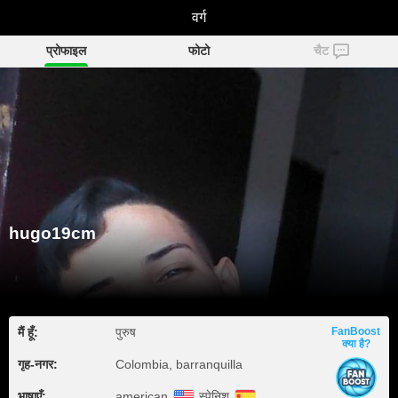
hugo19cm
वर्ग
प्रोफाइल
फोटो
चैट
hugo19cm
मैं हूँ:
पुरुष
FanBoost
क्या है?
गृह‑नगर:
Colombia, barranquilla
भाषाएँ:
american
स्पेनिश