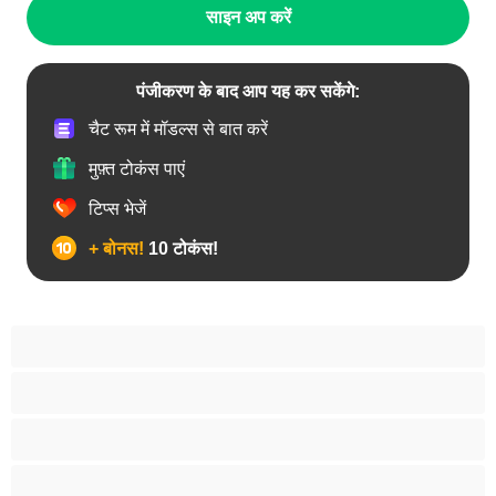
साइन अप करें
पंजीकरण के बाद आप यह कर सकेंगे:
चैट रूम में मॉडल्स से बात करें
मुफ़्त टोकंस पाएं
टिप्स भेजें
+ बोनस!
10 टोकंस!
उभयलिंगी
एनल
कॉलेज
प्राइवेट्स के लिए बेस्ट