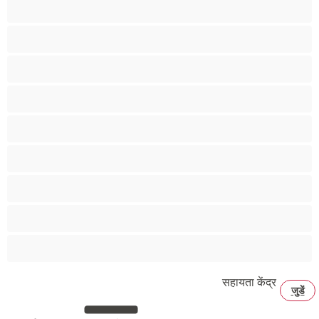
एनल
कॉलेज
प्राइवेट्स के लिए बेस्ट
बड़ा लंड
मांसपेशियां
युगल
रीछ
विषमलिंगी
समलैंगिक
सहायता केंद्र
जुडें