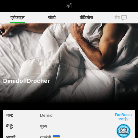
DimidoffDrocher
वर्ग
प्रोफाइल
फोटो
वीडियोज
चैट
DimidoffDrocher
नाम:
Demid
FanBoost
क्या है?
मैं हूँ:
पुरुष
भाषाएँ:
यूक्रेनी