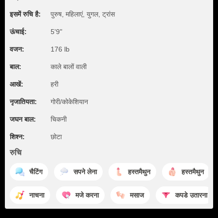
इसमें रुचि है:
पुरुष, महिलाएं, युगल, ट्रांस
ऊंचाई:
5'9"
वजन:
176 lb
बाल:
काले बालों वाली
आखें:
हरी
नृजातियता:
गोरी/कोकेशियान
जघन बाल:
चिकनी
शिश्न:
छोटा
रुचि
चैटिंग
सपने लेना
हस्तमैथुन
हस्तमैथुन
नाचना
मजे करना
मसाज
कपडे उतारना