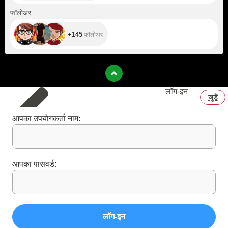
+145
फॉलोअर
+145
फॉलोअर
लॉग‑इन
जुडें
आपका उपयोगकर्ता नाम:
आपका पासवर्ड:
लॉग‑इन