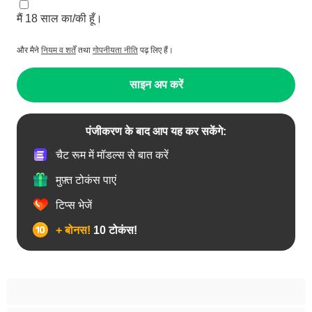
मैं 18 साल का/की हूँ।
और मैने
नियम व शर्तें
तथा
गोपनीयता नीति
पढ़ लिए हैं।
साइन अप करें
पंजीकरण के बाद आप यह कर सकेंगे:
चैट रूम में मॉडल्स से बात करें
मुफ़्त टोकंस पाएं
टिप्स भेजें
+ बोनस!
10 टोकंस!
उभयलिंगी