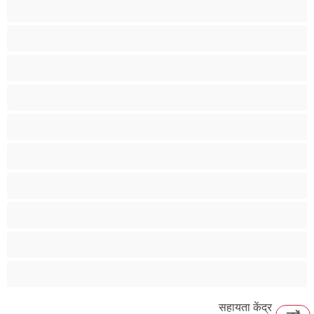
उभयलिंगी
एनल
कॉलेज
प्राइवेट्स के लिए बेस्ट
बड़ा लंड
मांसपेशियां
युगल
रीछ
विषमलिंगी
समलैंगिक
सहायता केंद्र