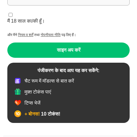
मैं 18 साल का/की हूँ।
और मैने
नियम व शर्तें
तथा
गोपनीयता नीति
पढ़ लिए हैं।
साइन अप करें
पंजीकरण के बाद आप यह कर सकेंगे:
चैट रूम में मॉडल्स से बात करें
मुफ़्त टोकंस पाएं
टिप्स भेजें
+ बोनस!
10 टोकंस!