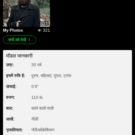
1
321
My Photos
सभी को देखें
मॉडल जानकारी
उम्र:
30 वर्ष
इसमें रुचि है:
पुरुष, महिलाएं, युगल, ट्रांस
ऊंचाई:
5'9"
वजन:
110 lb
बाल:
काले बालों वाली
आखें:
नीली
नृजातियता:
गोरी/कोकेशियान