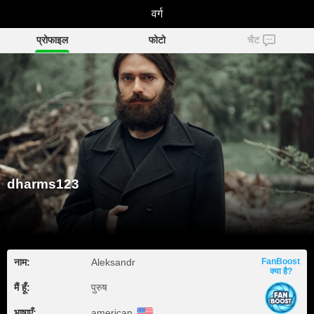
dharms123
वर्ग
प्रोफाइल
फोटो
चैट
dharms123
नाम:
Aleksandr
FanBoost
क्या है?
मैं हूँ:
पुरुष
भाषाएँ:
american