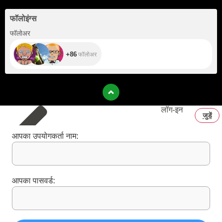
फॉलोइंग्स
+86
फॉलोअर
+86
फॉलोअर
लॉग‑इन
जुडें
आपका उपयोगकर्ता नाम:
आपका पासवर्ड: