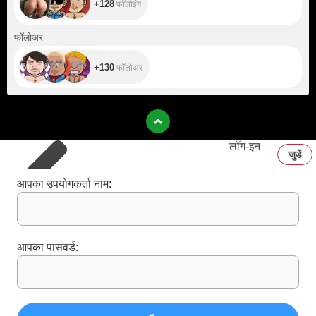
+128
फॉलोइंग
+130
फॉलोअर
+130
फॉलोअर
लॉग‑इन
जुडें
आपका उपयोगकर्ता नाम:
आपका पासवर्ड: