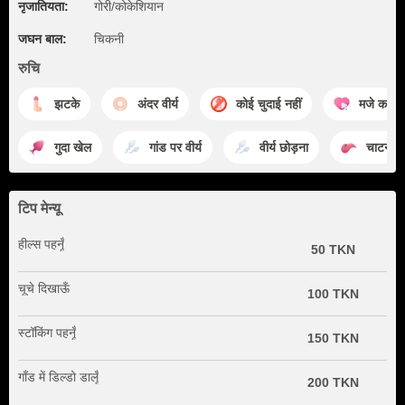
नृजातियता:
गोरी/कोकेशियान
जघन बाल:
चिकनी
रुचि
झटके
अंदर वीर्य
कोई चुदाई नहीं
मजे करना
गुदा खेल
गांड पर वीर्य
वीर्य छोड़ना
चाटना
टिप मेन्यू
हील्स पहनूँ
50 TKN
चूचे दिखाऊँ
100 TKN
स्टॉकिंग पहनूँ
150 TKN
गाँड में डिल्डो डालूँ
200 TKN