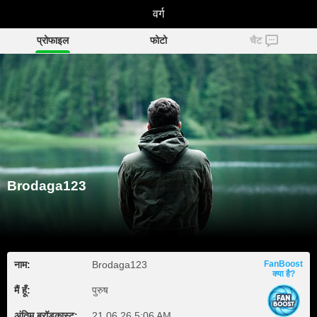
Brodaga123
वर्ग
प्रोफाइल
फोटो
चैट
Brodaga123
नाम:
Brodaga123
FanBoost
क्या है?
मैं हूँ:
पुरुष
अंतिम ब्रॉडकास्ट:
21.06.26 5:06 AM