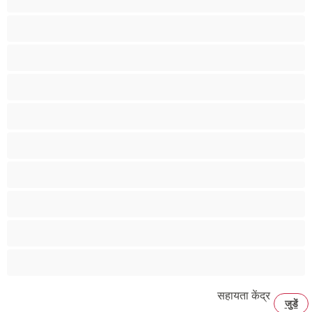
एनल
कॉलेज
प्राइवेट्स के लिए बेस्ट
बड़ा लंड
मांसपेशियां
युगल
रीछ
विषमलिंगी
समलैंगिक
सहायता केंद्र
जुडें