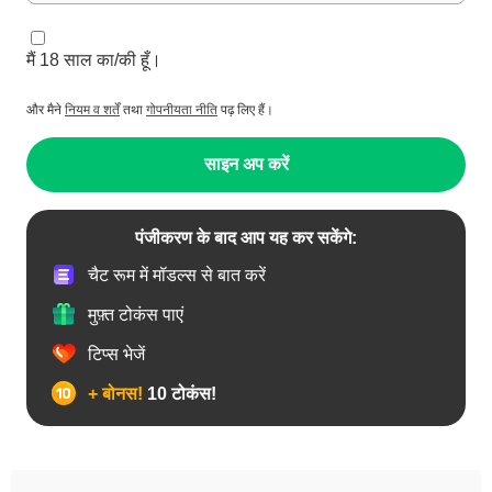
मैं 18 साल का/की हूँ।
और मैने
नियम व शर्तें
तथा
गोपनीयता नीति
पढ़ लिए हैं।
साइन अप करें
पंजीकरण के बाद आप यह कर सकेंगे:
चैट रूम में मॉडल्स से बात करें
मुफ़्त टोकंस पाएं
टिप्स भेजें
+ बोनस!
10 टोकंस!
उभयलिंगी