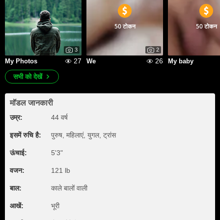
50 टोकन
50 टोकन
3
2
27
26
My Photos
We
My baby
सभी को देखें
मॉडल जानकारी
उम्र:
44 वर्ष
इसमें रुचि है:
पुरुष, महिलाएं, युगल, ट्रांस
ऊंचाई:
5'3"
वजन:
121 lb
बाल:
काले बालों वाली
आखें:
भूरी