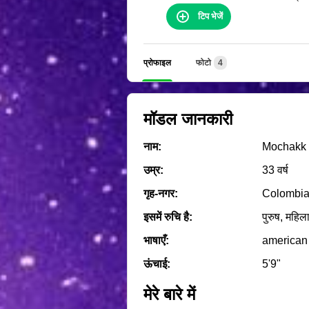
टिप भेजें
प्रोफाइल
फोटो
4
मॉडल जानकारी
नाम:
Mochakk
उम्र:
33 वर्ष
गृह‑नगर:
Colombi
इसमें रुचि है:
पुरुष, महिला
भाषाएँ:
american
ऊंचाई:
5'9"
मेरे बारे में