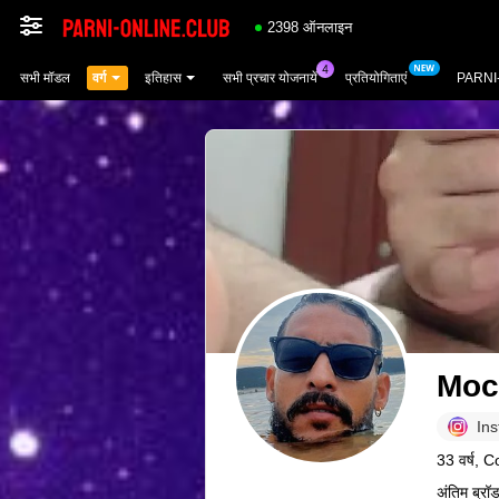
2398 ऑनलाइन
सभी मॉडल
वर्ग
इतिहास
सभी प्रचार योजनायें
प्रतियोगिताएं
PARNI
Moc
In
33 वर्ष, 
अंतिम ब्रॉ