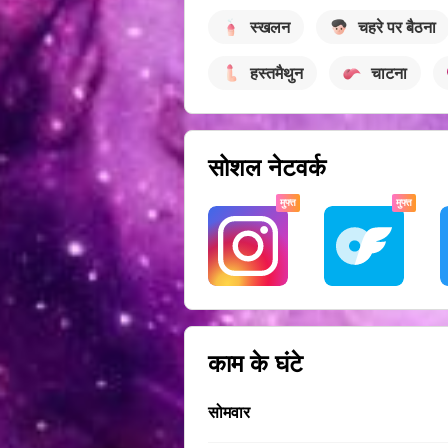
स्खलन
चहरे पर बैठना
हस्तमैथुन
चाटना
सोशल नेटवर्क
मुफ्त
मुफ्त
काम के घंटे
सोमवार