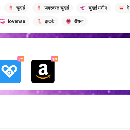
चुदाई
जबरदस्त चुदाई
चुदाई मशीन
गे
lovense
झटके
रौंधना
मुफ्त
मुफ्त