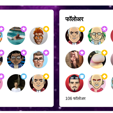
फॉलोअर
106 फॉलोअर