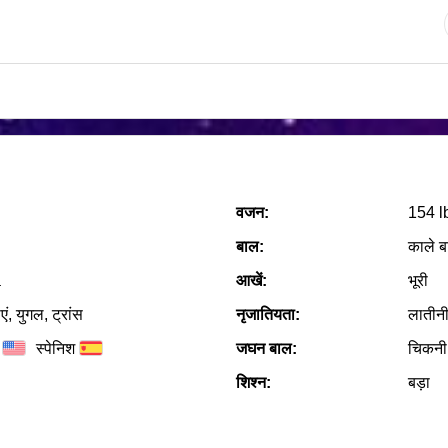
वजन:
154 l
बाल:
काले ब
a
आखें:
भूरी
एं, युगल, ट्रांस
नृजातियता:
लातीनी
स्पेनिश
जघन बाल:
चिकनी
शिश्न:
बड़ा