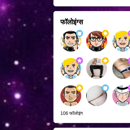
फॉलोइंग्स
106 फॉलोइंग