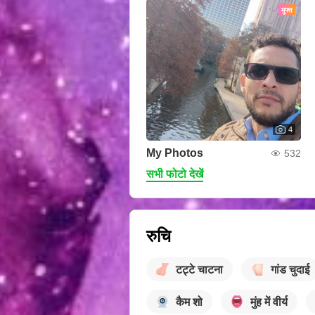
मुफ्त
4
My Photos
532
सभी फोटो देखें
रुचि
टट्टे चाटना
गांड चुदाई
कैम शो
मुंह में वीर्य