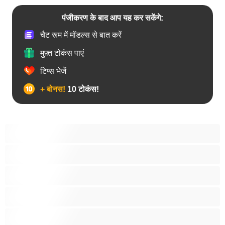
पंजीकरण के बाद आप यह कर सकेंगे:
चैट रूम में मॉडल्स से बात करें
मुफ़्त टोकंस पाएं
टिप्स भेजें
+ बोनस!
10 टोकंस!
उभयलिंगी
एनल
कॉलेज
प्राइवेट्स के लिए बेस्ट
बड़ा लंड