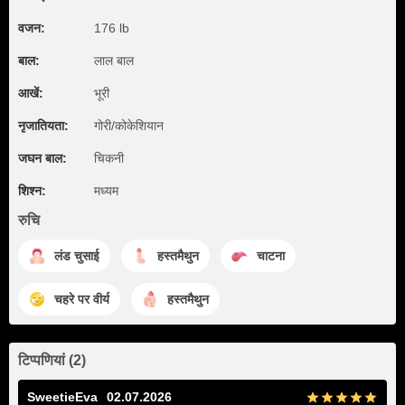
वजन:
176 lb
बाल:
लाल बाल
आखें:
भूरी
नृजातियता:
गोरी/कोकेशियान
जघन बाल:
चिकनी
शिश्न:
मध्यम
रुचि
लंड चुसाई
हस्तमैथुन
चाटना
चहरे पर वीर्य
हस्तमैथुन
टिप्पणियां (2)
SweetieEva
02.07.2026