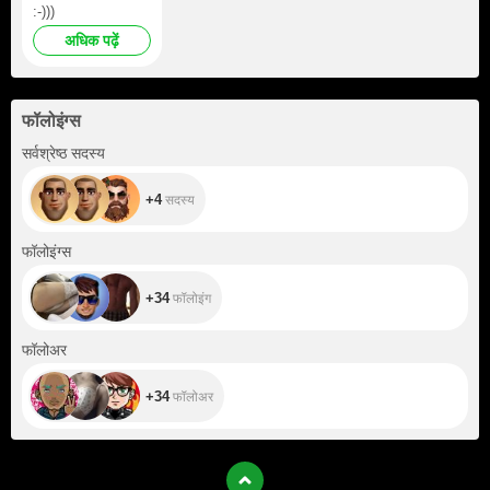
:-)))
अधिक पढ़ें
फॉलोइंग्स
+4
सर्वश्रेष्ठ सदस्य
+4
सदस्य
+34
फॉलोइंग्स
+34
फॉलोइंग
+34
फॉलोअर
+34
फॉलोअर