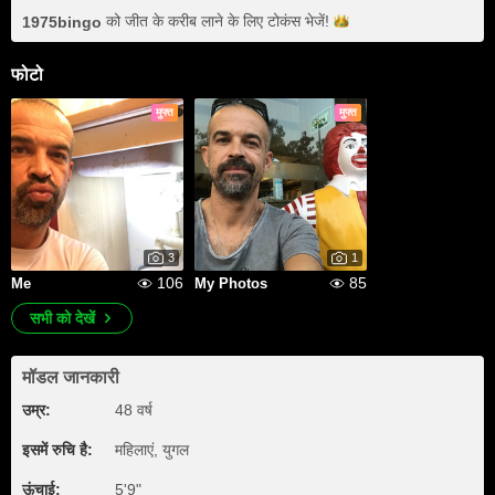
को जीत के करीब लाने के लिए टोकंस
भेजें!
1975bingo
फोटो
मुफ्त
मुफ्त
3
1
106
85
Me
My Photos
सभी को देखें
मॉडल जानकारी
उम्र:
48 वर्ष
इसमें रुचि है:
महिलाएं, युगल
ऊंचाई:
5'9"