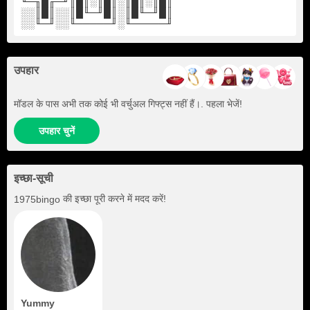
╙─╖█╓─╜║█║░║█║░║█║░║█║
░░║█║░░║█╙─╜█║░║█╙─╜█║
░░╙─╜░░╙─────╜░╙─────╜
उपहार
मॉडल के पास अभी तक कोई भी वर्चुअल गिफ्ट्स नहीं हैं।. पहला भेजें!
उपहार चुनें
इच्छा-सूची
की इच्छा पूरी करने में मदद करें!
1975bingo
Yummy