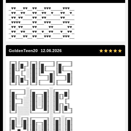
_♥♥___♥♥__♥♥___♥♥♥_____♥♥♥__
_♥♥__♥♥___♥♥__♥♥__♥___♥♥__♥_
_♥♥_♥♥____♥♥__♥♥______♥♥____
_♥♥♥♥_____♥♥___♥♥♥_____♥♥♥__
_♥♥_♥♥____♥♥_____♥♥______♥♥_
_♥♥__♥♥___♥♥__♥__♥♥___♥__♥♥_
_♥♥___♥♥__♥♥___♥♥♥_____♥♥♥__
GoldenTeen20
12.06.2026
╓─╖╓──╖╓─╖╓────╖╓────╖
║█║║█╓╜║█║║█╓──╜║█╓──╜
║█╙╜╓╜░║█║║█╙──╖║█╙──╖
║█╓╖╙╖░║█║╙──╖█║╙──╖█║
║█║║█╙╖║█║╓──╜█║╓──╜█║
╙─╜╙──╜╙─╜╙────╜╙────╜
╓────╖░╓─────╖░╓────╖
║█╓──╜░║█╓─╖█║░║█╓╖█║
║█╙─╖░░║█║░║█║░║█╙╜╓╜
║█╓─╜░░║█║░║█║░║█╓╖╙╖
║█║░░░░║█╙─╜█║░║█║║█╙╖
╙─╜░░░░╙─────╜░╙─╜╙──╜
╓─╖░╓─╖╓─────╖░╓─╖░╓─╖
║█║░║█║║█╓─╖█║░║█║░║█║
║█╙─╜█║║█║░║█║░║█║░║█║