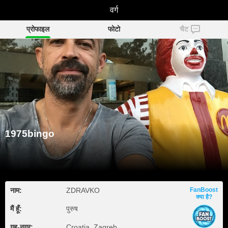
1975bingo
वर्ग
प्रोफाइल
फोटो
चैट
1975bingo
नाम:
ZDRAVKO
FanBoost
क्या है?
मैं हूँ:
पुरुष
गृह‑नगर:
Croatia, Zagreb